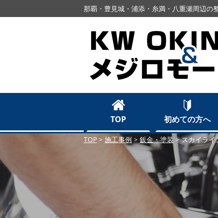
那覇・豊見城・浦添・糸満・八重瀬周辺の整
TOP
初めての方へ
TOP
>
施工事例
>
鈑金・塗装
>
スカイライ