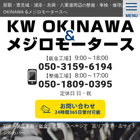
那覇・豊見城・浦添・糸満・八重瀬周辺の
整備・車検・修理は KW
togg
navi
OKINAWA &メジロモータースへ
MENU
9:00～18:00
【鈑金工場】
050-3159-6194
8:00～17:00
【整備工場】
050-1809-0395
定休日 日・祝
TOP
>
施工事例
>
鈑金・塗装
>
スペーシア 左リアドア・左サイド
シルカバー