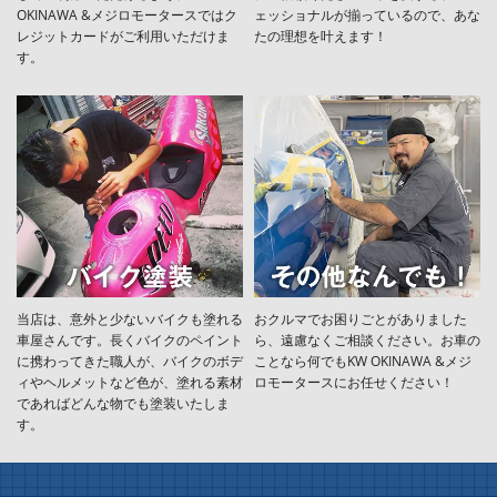
OKINAWA &メジロモータースではク
ェッショナルが揃っているので、あな
レジットカードがご利用いただけま
たの理想を叶えます！
す。
当店は、意外と少ないバイクも塗れる
おクルマでお困りごとがありました
車屋さんです。長くバイクのペイント
ら、遠慮なくご相談ください。お車の
に携わってきた職人が、バイクのボデ
ことなら何でもKW OKINAWA &メジ
ィやヘルメットなど色が、塗れる素材
ロモータースにお任せください！
であればどんな物でも塗装いたしま
す。