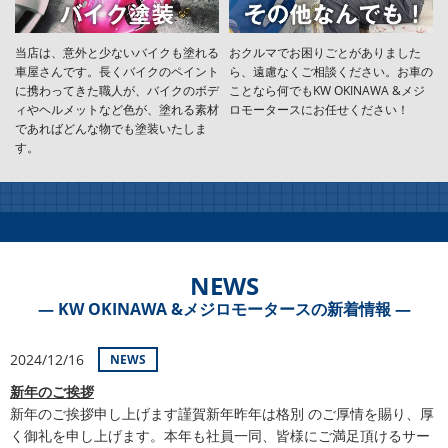
当店は、意外と少ないバイクも塗れる
おクルマでお困りごとがありました
車屋さんです。長くバイクのペイント
ら、遠慮なくご相談ください。お車の
に携わってきた職人が、バイクのボデ
ことなら何でもKW OKINAWA &メジ
ィやヘルメットなど色が、塗れる素材
ロモータースにお任せください！
であればどんな物でも塗装いたしま
す。
NEWS
― KW OKINAWA &メジロモータースの新着情報 ―
2024/12/16
NEWS
新年のご挨拶
新年のご挨拶申し上げます謹賀新年昨年は格別 のご厚情を賜り、厚
く御礼を申し上げます。本年も社員一同、皆様にご満足頂けるサー