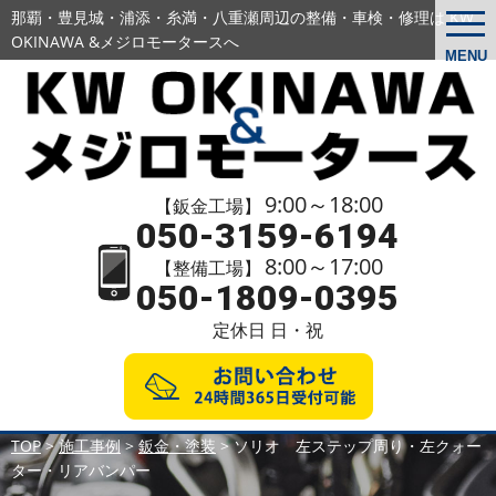
那覇・豊見城・浦添・糸満・八重瀬周辺の
整備・車検・修理は KW
togg
navi
OKINAWA &メジロモータースへ
MENU
9:00～18:00
【鈑金工場】
050-3159-6194
8:00～17:00
【整備工場】
050-1809-0395
定休日 日・祝
TOP
>
施工事例
>
鈑金・塗装
>
ソリオ 左ステップ周り・左クォー
ター・リアバンパー