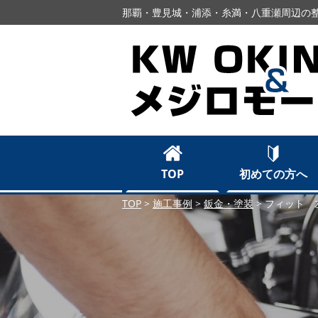
那覇・豊見城・浦添・糸満・八重瀬周辺の整
TOP
初めての方へ
TOP
>
施工事例
>
鈑金・塗装
>
フィット 